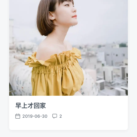
e
s
早上才回家
2019-06-30
2
P
C
o
o
s
m