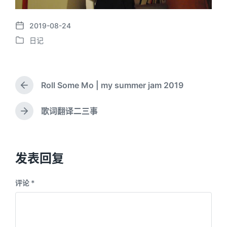
2019-08-24
P
日记
o
P
s
o
t
s
d
t
a
Roll Some Mo | my summer jam 2019
e
P
t
d
r
e
i
e
歌词翻译二三事
N
v
n
e
i
x
o
t
u
p
发表回复
s
o
p
s
o
评论
*
t
s
:
t
: