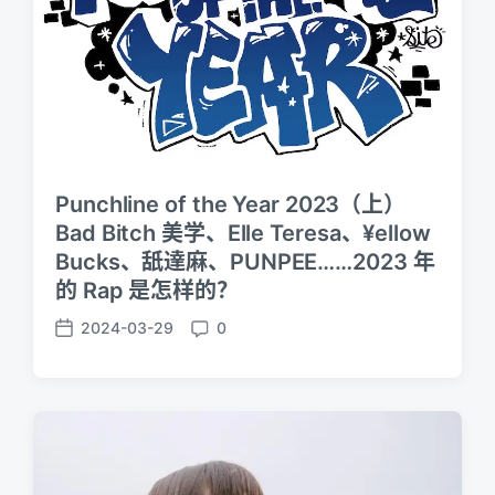
Punchline of the Year 2023（上）
Bad Bitch 美学、Elle Teresa、¥ellow
Bucks、舐達麻、PUNPEE……2023 年
的 Rap 是怎样的？
2024-03-29
0
P
C
o
o
s
m
t
m
d
e
a
n
t
t