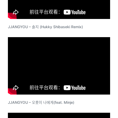
JJANGYOU – 솔지 (Hukky Shibaseki Remix)
JJANGYOU – 오롯이 나에게(feat. Minje)