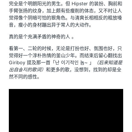
完全是个明朗阳光的男生。但 Hipster 的装扮、胸前和
手臂张扬的纹身，加上颇有些瘦削的体态，又不时让人
觉得像个阴暗可怕的狠角色。与清爽长相相反的粗放嗓
音，瘦小的身材蹦出异于常人的大动作。
真的是个充满矛盾的神奇的人 。
看第一、二轮的时候，无论是打扮也好、氛围也好，只
觉得好一个淳朴热情的釜山少年。而结束后留心翻找出
Giriboy 提及那一首「난 이기적인 놈~ 」
（后来知道是
出自솔지的歌词）
和更多的歌，没想到，找到的却是全
然不同的感性。