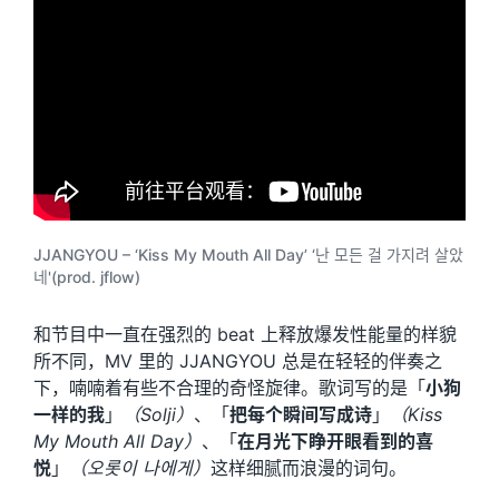
JJANGYOU – ‘Kiss My Mouth All Day’ ‘난 모든 걸 가지려 살았
네'(prod. jflow)
和节目中一直在强烈的 beat 上释放爆发性能量的样貌
所不同，MV 里的 JJANGYOU 总是在轻轻的伴奏之
下，喃喃着有些不合理的奇怪旋律。歌词写的是「
小狗
一样的我
」
（Solji）
、「
把每个瞬间写成诗
」
（Kiss
My Mouth All Day）
、「
在月光下睁开眼看到的喜
悦
」
（오롯이 나에게）
这样细腻而浪漫的词句。