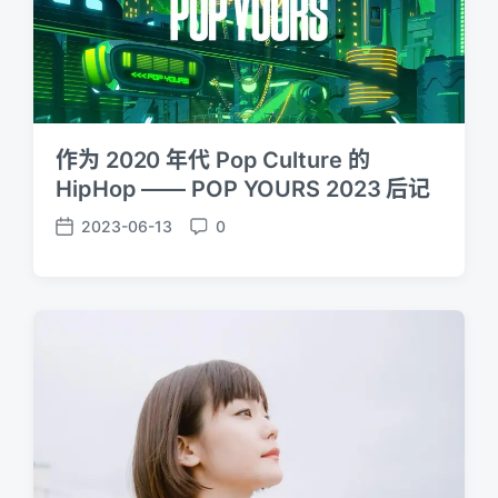
作为 2020 年代 Pop Culture 的
HipHop —— POP YOURS 2023 后记
2023-06-13
0
P
C
o
o
s
m
t
m
d
e
a
n
t
t
e
s