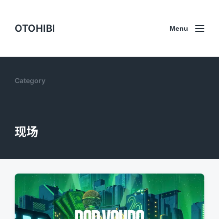
OTOHIBI
Menu
Category
现场