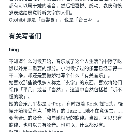
都有可以属于她的噪音，然后把喜悦、感动、哀伤和愤
怒表达给愿意聆听文字的人们。
Otohibi 即是「音響き」，也是「音日々」。
有关写者们
bing
不知道什么时候开始，音乐成了这个人生活当中除了吃
饭以外第二重要的部分。小时候学过的乐器已经忘得一
干二净，却还是要傲娇地写个什么「有关音乐」。
她喜欢那些被很多人称之「玄学」的东西，喜欢将她们
视作「平凡」或者「当然」。这当中自然包括着「听不
懂的歌」。
她的音乐几乎都是 J-Pop，有时跟着 Rock 摇摇头，慢
慢开始接受有点「成熟」的 Jazz……她不在意语言，只
要有合适的嗓音，和与她相配的旋律。当然，可以只有
旋律，也可以只有嗓音。也可以，什么都没有。
邮箱：bing@otohibi.com