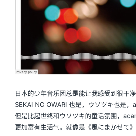
日本的少年音乐团总是能让我感受到很干净
SEKAI NO OWARI 也是，ウソツキ也是，a
但是比起世终和ウソツキ的童话氛围，acar
更加富有生活气。就像是《風にまかせて》