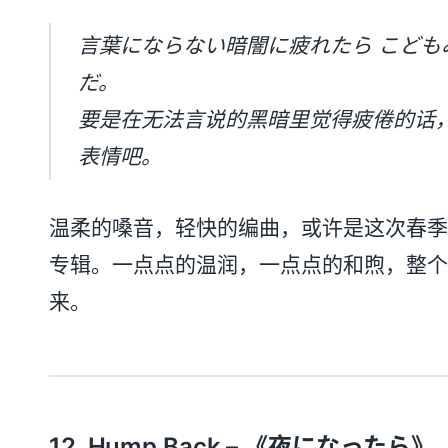
言葉にならない暗闇に疲れたら こども
だ。
要是在无法言说的黑暗里觉得疲倦的话，
表情吧。
温柔的嗓音，轻快的编曲，或许是这次春季
专辑。一点点的温润，一点点的和煦，整个
来。
12. Hump Back – 《
夜になったら
》